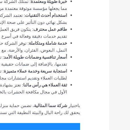
خبرة طويلة ومعتمدة
: تمتلك الشركة سج
مما يجعلها مؤسسة موثوقة معتمدة من
استخدام أحدث التقنيات
: تعتمد الشرك
بشكل نهائي دون التأثير على صحة الإنسا
طاقم عمل محترف
: يتكون فريق العم
تقديم خدمات دقيقة وفعالة في أسرع 
خدمة شاملة ومتكاملة
: توفر الشركة حل
النمل، البعوض، الفئران، والأرضة، م
أسعار تنافسية وضمانات طويلة الأمد
: 
تقدمها، بالإضافة إلى ضمانات حقيقي
استجابة سريعة وخدمة عملاء متميزة
: 
لطلبات العملاء وتقديم استشارات مجا
ثقة العملاء هي رأس مالنا
: نعتز بشهادة 
الأول في مجال مكافحة الحشرات بالخب
باختيار
شركة سما المثالية
، تضمن حماية منزل
يحقق لك راحة البال والبيئة النظيفة التي تستح