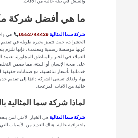
والعيش في بيئة خالية من الآفات.
ما هي أفضل شركة مك
شركة سما المثالية
0552744429
هي واح
الحشرات، حيث تتميز بخبرة طويلة في تقديم ح
كونها مؤسسة رسمية ومعتمدة، فإنها تلتزم بتط
العملاء في الخبر والمناطق المجاورة. تعتمد ال
على صحة الإنسان أو البيئة، مما يضمن التخل
خدماتها بأسعار تنافسية، مع ضمانات حقيقية لنت
بها
، ولذلك تسعى الشركة دائمًا إلى تقديم خ
خالية من الآفات المزعجة.
لماذا شركة سما المثالية با
شركة سما المثالية
هي الخيار الأمثل لمن يب
باحترافية عالية. هناك العديد من الأسباب التي