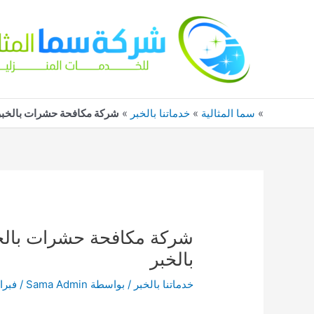
خطي
لى
لمحتوى
»
سما المثالية
»
خدماتنا بالخبر
»
شركة مكافحة حشرات بالخبر 0552744429 ابادة الحشرات بالخ
بالخبر
خدماتنا بالخبر
/ بواسطة
Sama Admin
/
فبراير 10